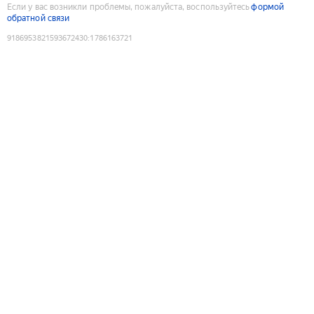
Если у вас возникли проблемы, пожалуйста, воспользуйтесь
формой
обратной связи
9186953821593672430
:
1786163721