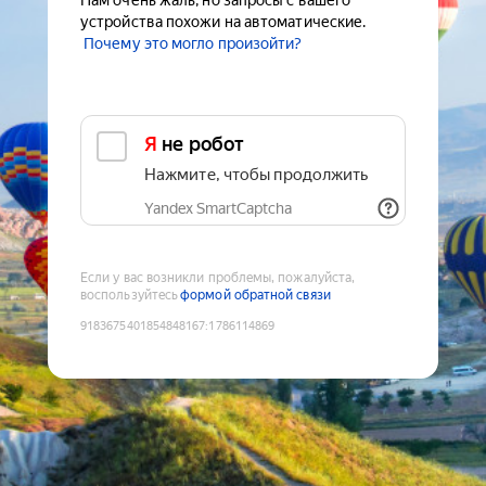
Нам очень жаль, но запросы с вашего
устройства похожи на автоматические.
Почему это могло произойти?
Я не робот
Нажмите, чтобы продолжить
Yandex SmartCaptcha
Если у вас возникли проблемы, пожалуйста,
воспользуйтесь
формой обратной связи
9183675401854848167
:
1786114869