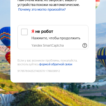
Нам очень жаль, но запросы с вашего
устройства похожи на автоматические.
Почему это могло произойти?
Я не робот
Нажмите, чтобы продолжить
Yandex SmartCaptcha
Если у вас возникли проблемы, пожалуйста,
воспользуйтесь
формой обратной связи
9178578042527463570
:
1786038912