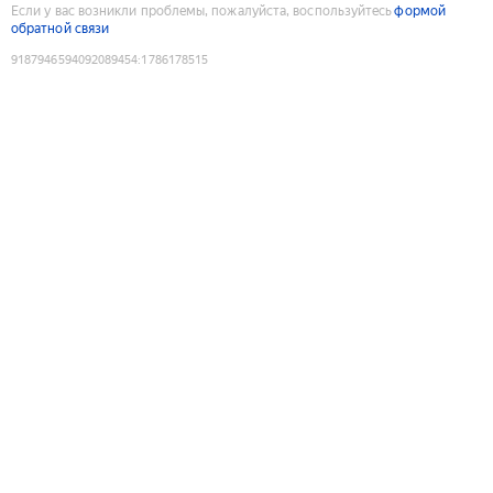
Если у вас возникли проблемы, пожалуйста, воспользуйтесь
формой
обратной связи
9187946594092089454
:
1786178515