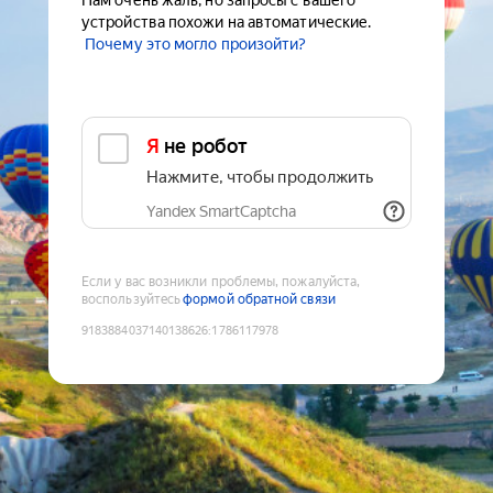
Нам очень жаль, но запросы с вашего
устройства похожи на автоматические.
Почему это могло произойти?
Я не робот
Нажмите, чтобы продолжить
Yandex SmartCaptcha
Если у вас возникли проблемы, пожалуйста,
воспользуйтесь
формой обратной связи
9183884037140138626
:
1786117978