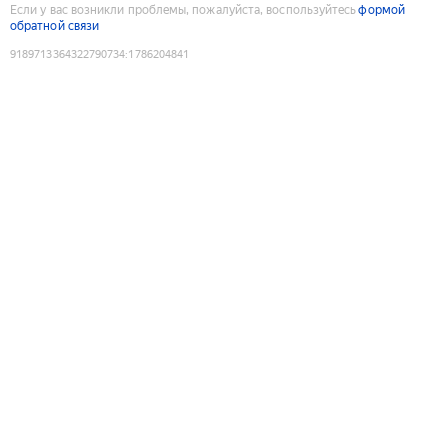
Если у вас возникли проблемы, пожалуйста, воспользуйтесь
формой
обратной связи
9189713364322790734
:
1786204841