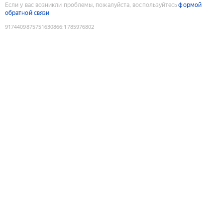
Если у вас возникли проблемы, пожалуйста, воспользуйтесь
формой
обратной связи
9174409875751630866
:
1785976802