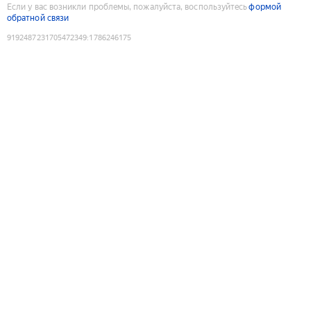
Если у вас возникли проблемы, пожалуйста, воспользуйтесь
формой
обратной связи
9192487231705472349
:
1786246175