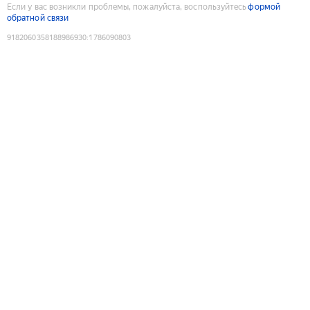
Если у вас возникли проблемы, пожалуйста, воспользуйтесь
формой
обратной связи
9182060358188986930
:
1786090803