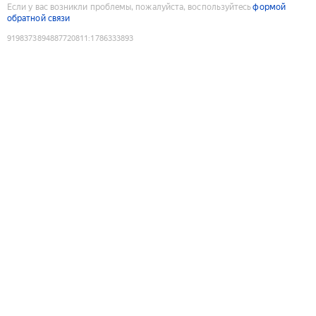
Если у вас возникли проблемы, пожалуйста, воспользуйтесь
формой
обратной связи
9198373894887720811
:
1786333893