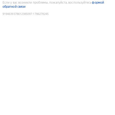
Если у вас возникли проблемы, пожалуйста, воспользуйтесь
формой
обратной связи
9194639378612385097
:
1786278245