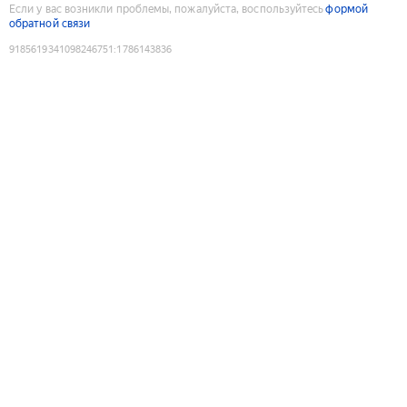
Если у вас возникли проблемы, пожалуйста, воспользуйтесь
формой
обратной связи
9185619341098246751
:
1786143836