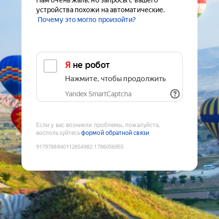
Нам очень жаль, но запросы с вашего
устройства похожи на автоматические.
Почему это могло произойти?
Я не робот
Нажмите, чтобы продолжить
Yandex SmartCaptcha
Если у вас возникли проблемы, пожалуйста,
воспользуйтесь
формой обратной связи
9179788840112654982
:
1786056955