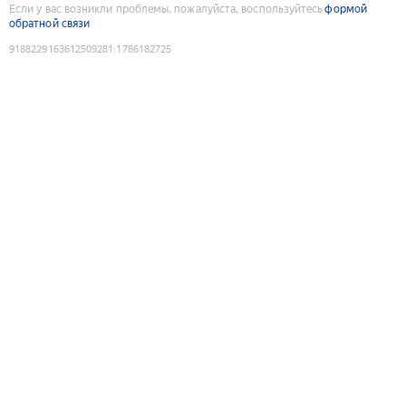
Если у вас возникли проблемы, пожалуйста, воспользуйтесь
формой
обратной связи
9188229163612509281
:
1786182725