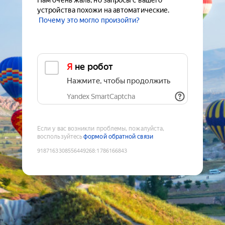
Нам очень жаль, но запросы с вашего
устройства похожи на автоматические.
Почему это могло произойти?
Я не робот
Нажмите, чтобы продолжить
Yandex SmartCaptcha
Если у вас возникли проблемы, пожалуйста,
воспользуйтесь
формой обратной связи
9187163308556449268
:
1786166843