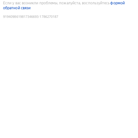
Если у вас возникли проблемы, пожалуйста, воспользуйтесь
формой
обратной связи
9194098619817346693
:
1786270187