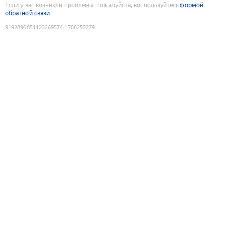
Если у вас возникли проблемы, пожалуйста, воспользуйтесь
формой
обратной связи
9192896851123269574
:
1786252279