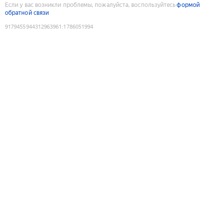
Если у вас возникли проблемы, пожалуйста, воспользуйтесь
формой
обратной связи
9179455944312963961
:
1786051994