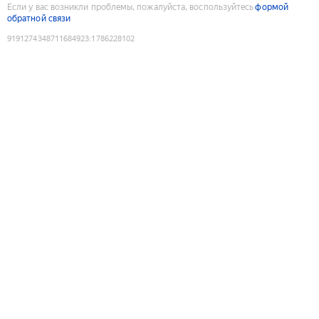
Если у вас возникли проблемы, пожалуйста, воспользуйтесь
формой
обратной связи
9191274348711684923
:
1786228102