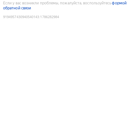
Если у вас возникли проблемы, пожалуйста, воспользуйтесь
формой
обратной связи
9194957430940540143
:
1786282984