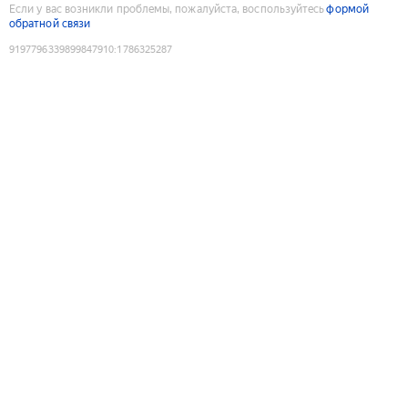
Если у вас возникли проблемы, пожалуйста, воспользуйтесь
формой
обратной связи
9197796339899847910
:
1786325287