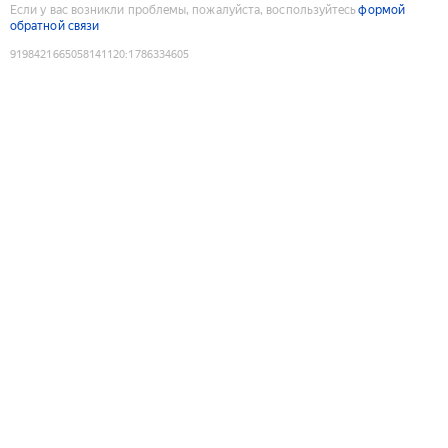
Если у вас возникли проблемы, пожалуйста, воспользуйтесь
формой
обратной связи
9198421665058141120
:
1786334605