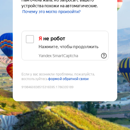
Нам очень жаль, но запросы с вашего
устройства похожи на автоматические.
Почему это могло произойти?
Я не робот
Нажмите, чтобы продолжить
Yandex SmartCaptcha
Если у вас возникли проблемы, пожалуйста,
воспользуйтесь
формой обратной связи
9198460838515316595
:
1786335189