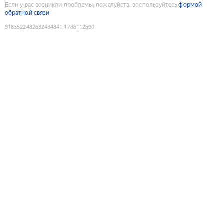
Если у вас возникли проблемы, пожалуйста, воспользуйтесь
формой
обратной связи
9183522482632434841
:
1786112590