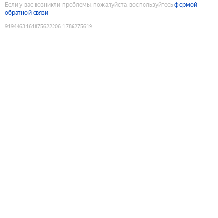
Если у вас возникли проблемы, пожалуйста, воспользуйтесь
формой
обратной связи
9194463161875622206
:
1786275619