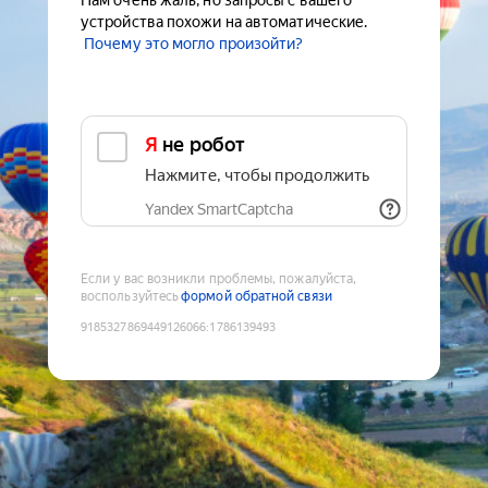
Нам очень жаль, но запросы с вашего
устройства похожи на автоматические.
Почему это могло произойти?
Я не робот
Нажмите, чтобы продолжить
Yandex SmartCaptcha
Если у вас возникли проблемы, пожалуйста,
воспользуйтесь
формой обратной связи
9185327869449126066
:
1786139493