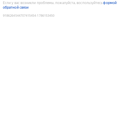
Если у вас возникли проблемы, пожалуйста, воспользуйтесь
формой
обратной связи
9186264544707415454
:
1786153450