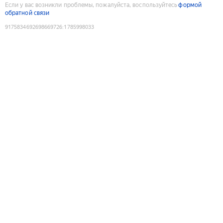
Если у вас возникли проблемы, пожалуйста, воспользуйтесь
формой
обратной связи
9175834692698669726
:
1785998033