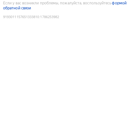
Если у вас возникли проблемы, пожалуйста, воспользуйтесь
формой
обратной связи
9193011157651333810
:
1786253982