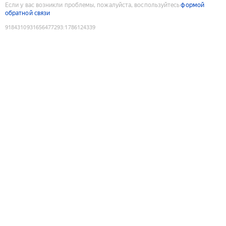
Если у вас возникли проблемы, пожалуйста, воспользуйтесь
формой
обратной связи
9184310931656477293
:
1786124339