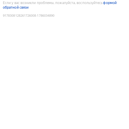
Если у вас возникли проблемы, пожалуйста, воспользуйтесь
формой
обратной связи
9178308128261726008
:
1786034890