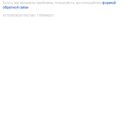
Если у вас возникли проблемы, пожалуйста, воспользуйтесь
формой
обратной связи
9175580903015921981
:
1785994251