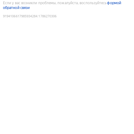
Если у вас возникли проблемы, пожалуйста, воспользуйтесь
формой
обратной связи
9194106617985934284
:
1786270306