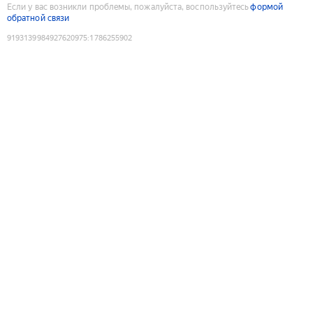
Если у вас возникли проблемы, пожалуйста, воспользуйтесь
формой
обратной связи
9193139984927620975
:
1786255902