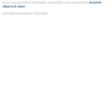
Если у вас возникли проблемы, пожалуйста, воспользуйтесь
формой
обратной связи
9194748978930680264
:
1786279878