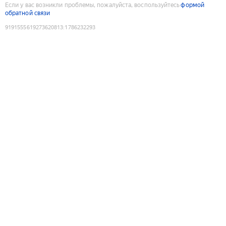
Если у вас возникли проблемы, пожалуйста, воспользуйтесь
формой
обратной связи
9191555619273620813
:
1786232293