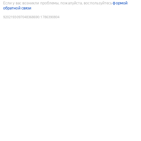
Если у вас возникли проблемы, пожалуйста, воспользуйтесь
формой
обратной связи
9202193097048368690
:
1786390804