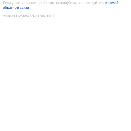
Если у вас возникли проблемы, пожалуйста, воспользуйтесь
формой
обратной связи
9190381112818577260
:
1786214792