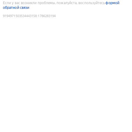
Если у вас возникли проблемы, пожалуйста, воспользуйтесь
формой
обратной связи
9194971503534443158
:
1786283194