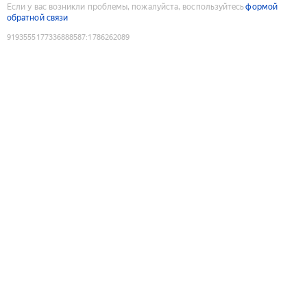
Если у вас возникли проблемы, пожалуйста, воспользуйтесь
формой
обратной связи
9193555177336888587
:
1786262089