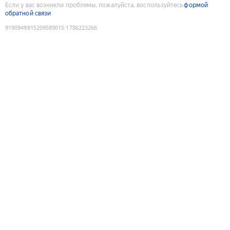
Если у вас возникли проблемы, пожалуйста, воспользуйтесь
формой
обратной связи
9190949815209589015
:
1786223266