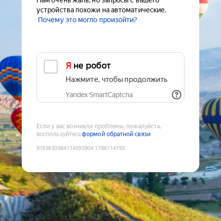
Нам очень жаль, но запросы с вашего
устройства похожи на автоматические.
Почему это могло произойти?
Я не робот
Нажмите, чтобы продолжить
Yandex SmartCaptcha
Если у вас возникли проблемы, пожалуйста,
воспользуйтесь
формой обратной связи
9183630064114093904
:
1786114193