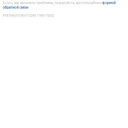
Если у вас возникли проблемы, пожалуйста, воспользуйтесь
формой
обратной связи
9187590073353172290
:
1786173202