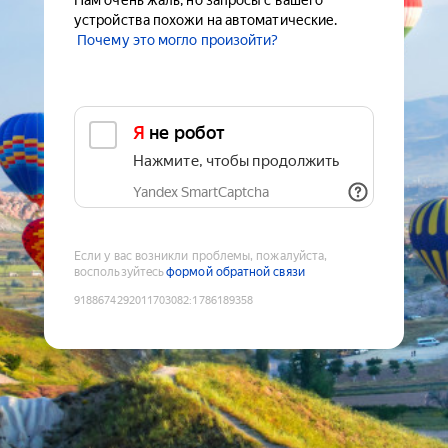
Нам очень жаль, но запросы с вашего
устройства похожи на автоматические.
Почему это могло произойти?
Я не робот
Нажмите, чтобы продолжить
Yandex SmartCaptcha
Если у вас возникли проблемы, пожалуйста,
воспользуйтесь
формой обратной связи
9188674292011703082
:
1786189358