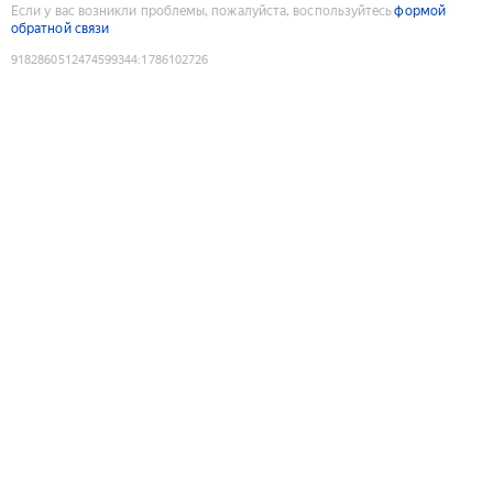
Если у вас возникли проблемы, пожалуйста, воспользуйтесь
формой
обратной связи
9182860512474599344
:
1786102726