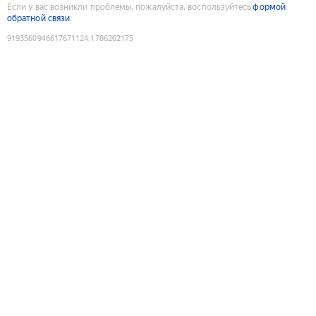
Если у вас возникли проблемы, пожалуйста, воспользуйтесь
формой
обратной связи
9193560946617671124
:
1786262175