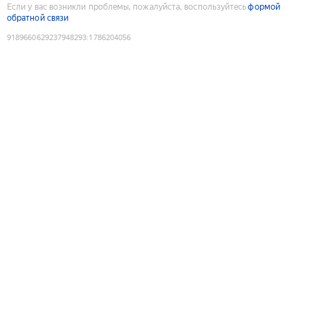
Если у вас возникли проблемы, пожалуйста, воспользуйтесь
формой
обратной связи
9189660629237948293
:
1786204056