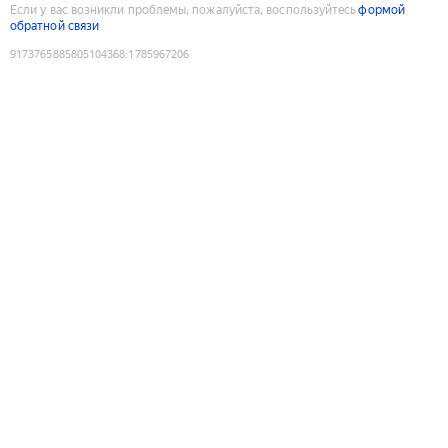
Если у вас возникли проблемы, пожалуйста, воспользуйтесь
формой
обратной связи
9173765885805104368
:
1785967206