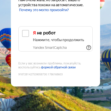
Нам очень жаль, но запросы с вашего
устройства похожи на автоматические.
Почему это могло произойти?
Я не робот
Нажмите, чтобы продолжить
Yandex SmartCaptcha
Если у вас возникли проблемы, пожалуйста,
воспользуйтесь
формой обратной связи
9187281427539058730
:
1786168603