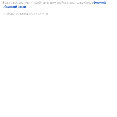
Если у вас возникли проблемы, пожалуйста, воспользуйтесь
формой
обратной связи
9188146915861914323
:
1786181500